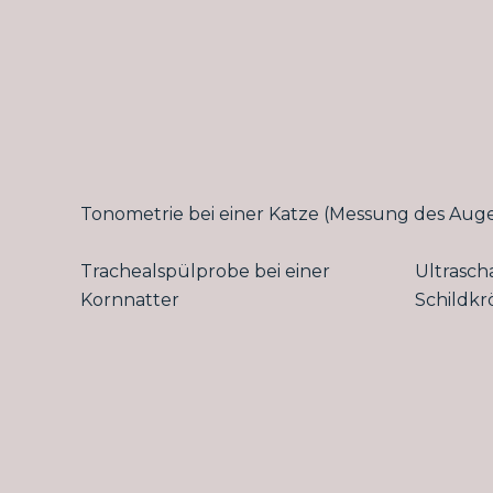
Tonometrie bei einer Katze (Messung des Au
Trachealspülprobe bei einer
Ultrasch
Kornnatter
Schildkr