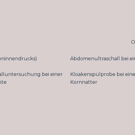
O
geninnendrucks)
Abdomenultraschall bei 
alluntersuchung bei einer
Kloakenspülprobe bei eine
öte
Kornnatter